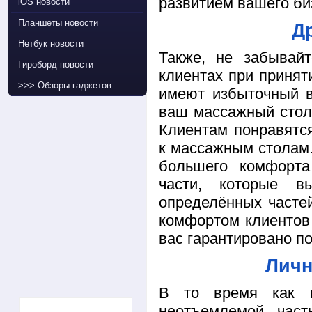
развитием вашего би
iOS новости
Планшеты новости
Д
Нетбук новости
Также, не забывай
Гироборд новости
клиентах при принят
>>> Обзоры гаджетов
имеют избыточный в
ваш массажный стол
Клиентам понравятс
к массажным столам
большего комфорта
части, которые в
определённых частей
комфортом клиентов
вас гарантировано п
Личн
В то время как м
неотъемлемой част