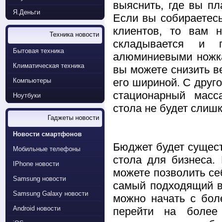
выяснить, где вы пл
Я.Деньги
Если вы собираетесь
клиентов, то вам н
Техника новости
складывается и 
Бытовая техника
алюминиевыми ножка
Климатическая техника
вы можете снизить в
его шириной. С друг
Компьютеры
стационарный масс
Ноутбуки
стола не будет слиш
Гаджеты новости
Новости смартфонов
Бюджет будет сущес
Мобильные телефоны
стола для бизнеса.
IPhone новости
можете позволить се
Samsung новости
самый подходящий в
Samsung Galaxy новости
можно начать с бол
Android новости
перейти на более