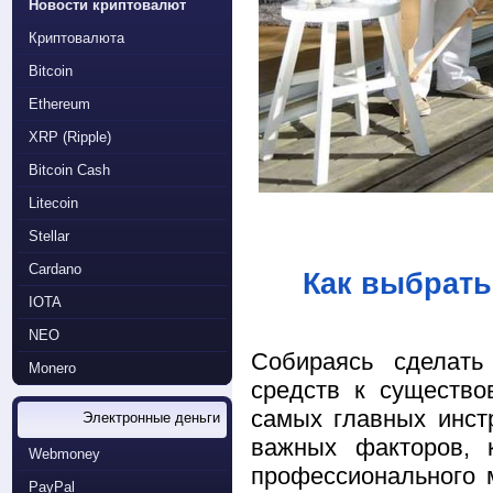
Новости криптовалют
Криптовалюта
Bitcoin
Ethereum
XRP (Ripple)
Bitcoin Cash
Litecoin
Stellar
Cardano
Как выбрать
IOTA
NEO
Собираясь сделать
Monero
средств к существо
самых главных инст
Электронные деньги
важных факторов, 
Webmoney
профессионального 
PayPal