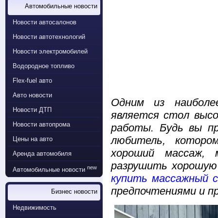
Автомобильные новости
Новости автосалонов
Новости автотехнологий
Новости электромобилей
Водородное топливо
Flex-fuel авто
Авто новости
Одним из наиболе
Новости ДТП
является стол высо
Новости автопрома
работы. Будь вы п
любитель, которо
Цены на авто
хороший массаж,
Аренда автомобиля
разрушить хорошую 
new
Автомобильные новости
купить массажный с
предпочтениями и п
Бизнес новости
Недвижимость