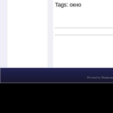
Tags: окно
Povered by
Пошагова