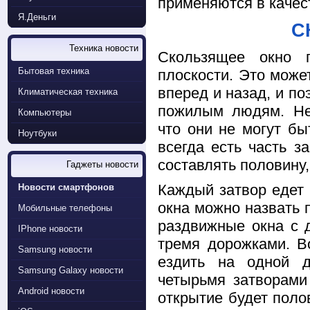
применяются в каче
Я.Деньги
С
Техника новости
Скользящее окно 
Бытовая техника
плоскости. Это може
вперед и назад, и п
Климатическая техника
пожилым людям. Нед
Компьютеры
что они не могут бы
Ноутбуки
всегда есть часть з
составлять половину,
Гаджеты новости
Каждый затвор едет 
Новости смартфонов
окна можно назвать п
Мобильные телефоны
раздвижные окна с 
IPhone новости
тремя дорожками. В
Samsung новости
ездить на одной д
Samsung Galaxy новости
четырьмя затворами
Android новости
открытие будет пол