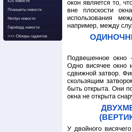
iOS новости
окон является то, ч
вне плоскости окн
Планшеты новости
использования меж
Нетбук новости
например, между слу
Гироборд новости
ОДИНОЧН
>>> Обзоры гаджетов
Подвешенное окно -
Одно висячее окно 
сдвижной затвор. Фи
скользящим затворо
быть открыта. Они п
окна не открыта снар
ДВУХМ
(ВЕРТИ
У двойного висячег