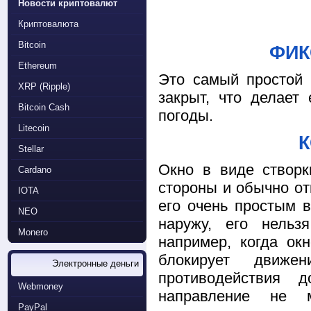
Новости криптовалют
Криптовалюта
Bitcoin
ФИК
Ethereum
Это самый простой 
XRP (Ripple)
закрыт, что делает
Bitcoin Cash
погоды.
Litecoin
Stellar
Окно в виде створк
Cardano
стороны и обычно от
IOTA
его очень простым в
NEO
наружу, его нельз
Monero
например, когда ок
блокирует движе
Электронные деньги
противодействия 
Webmoney
направление не 
PayPal